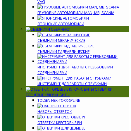
VAG
ГРУЗОВЫЕ АВТОМОБИЛИ MAN, MB, SCANIA
ЯПОНСКИЕ АВТОМОБИЛИ
СЪЕМНИКИ
СЪЕМНИКИ МЕХАНИЧЕСКИЕ
СЪЕМНИКИ ГИДРАВЛИЧЕСКИЕ
ИНСТРУМЕНТ ДЛЯ РАБОТЫ С РЕЗЬБОВЫМИ
СОЕДИНЕНИЯМИ
ИНСТРУМЕНТ ДЛЯ РАБОТЫ С ТРУБКАМИ
ОТВЕРТКИ,
ТОРЦЕВЫЕ КЛЮЧИ, БИТЫ
TOLSEN HEX-TORX-SPLINE
НАБОРЫ ОТВЕРТОК
ОТВЕРТКИ КРЕСТОВЫЕ PH