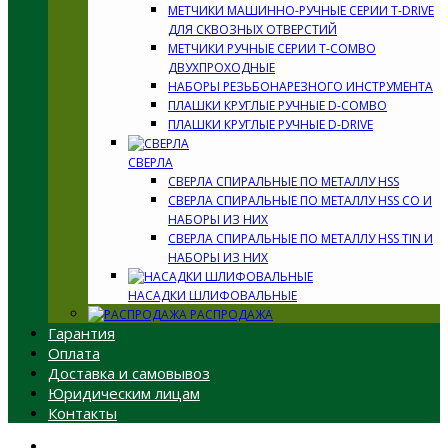
МЕТЧИКИ МАШИННО-РУЧНЫЕ СЕРИИ T-DRIVE
ДЛЯ СКВОЗНЫХ ОТВЕРСТИЙ
МЕТЧИКИ РУЧНЫЕ СЕРИИ T-COMBO
ДВУХПРОХОДНЫЕ
НАБОРЫ РЕЗЬБОНАРЕЗНОГО ИНСТРУМЕНТА
ПЛАШКИ КРУГЛЫЕ РУЧНЫЕ D-COMBO
ПЛАШКИ КРУГЛЫЕ РУЧНЫЕ D-DRIVE
СВЕРЛА
СВЕРЛА СПИРАЛЬНЫЕ ПО МЕТАЛЛУ HSS
СВЕРЛА СПИРАЛЬНЫЕ ПО МЕТАЛЛУ HSS CO И
НАБОРЫ ИЗ НИХ
СВЕРЛА СПИРАЛЬНЫЕ ПО МЕТАЛЛУ HSS TIN И
НАБОРЫ ИЗ НИХ
НАСАДКИ ШЛИФОВАЛЬНЫЕ
РАСПРОДАЖА
Гарантия
Оплата
Доставка и самовывоз
Юридическим лицам
Контакты