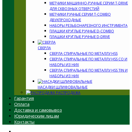
МЕТЧИКИ МАШИННО-РУЧНЫЕ СЕРИИ T-DRIVE
ДЛЯ СКВОЗНЫХ ОТВЕРСТИЙ
МЕТЧИКИ РУЧНЫЕ СЕРИИ T-COMBO
ДВУХПРОХОДНЫЕ
НАБОРЫ РЕЗЬБОНАРЕЗНОГО ИНСТРУМЕНТА
ПЛАШКИ КРУГЛЫЕ РУЧНЫЕ D-COMBO
ПЛАШКИ КРУГЛЫЕ РУЧНЫЕ D-DRIVE
СВЕРЛА
СВЕРЛА СПИРАЛЬНЫЕ ПО МЕТАЛЛУ HSS
СВЕРЛА СПИРАЛЬНЫЕ ПО МЕТАЛЛУ HSS CO И
НАБОРЫ ИЗ НИХ
СВЕРЛА СПИРАЛЬНЫЕ ПО МЕТАЛЛУ HSS TIN И
НАБОРЫ ИЗ НИХ
НАСАДКИ ШЛИФОВАЛЬНЫЕ
РАСПРОДАЖА
Гарантия
Оплата
Доставка и самовывоз
Юридическим лицам
Контакты