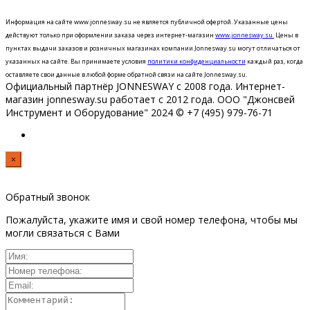
Информация на сайте www.jonnesway.su не является публичной офертой. Указанные цены
действуют только при оформлении заказа через интернет-магазин
www.jonnesway.su.
Цены в
пунктах выдачи заказов и розничных магазинах компании Jonnesway.su могут отличаться от
указанных на сайте.
Вы принимаете условия
политики конфиденциальности
каждый раз, когда
оставляете свои данные в любой форме обратной связи на сайте Jonnesway.su.
Официальный партнёр JONNESWAY с 2008 года. Интернет-
магазин jonnesway.su работает с 2012 года. ООО "Джонсвей
Инструмент и Оборудование" 2024 © +7 (495) 979-76-71
×
Обратный звонок
Пожалуйста, укажите имя и свой номер телефона, чтобы мы
могли связаться с Вами