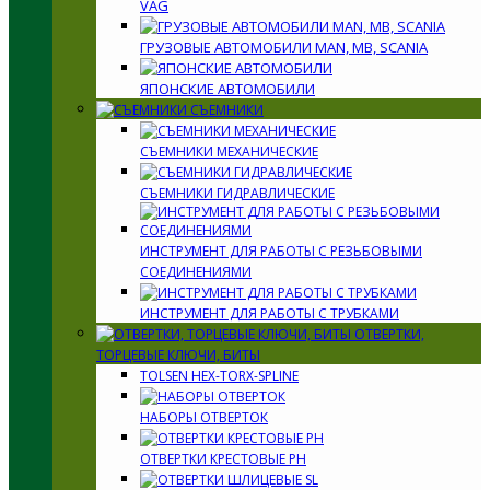
VAG
ГРУЗОВЫЕ АВТОМОБИЛИ MAN, MB, SCANIA
ЯПОНСКИЕ АВТОМОБИЛИ
СЪЕМНИКИ
СЪЕМНИКИ МЕХАНИЧЕСКИЕ
СЪЕМНИКИ ГИДРАВЛИЧЕСКИЕ
ИНСТРУМЕНТ ДЛЯ РАБОТЫ С РЕЗЬБОВЫМИ
СОЕДИНЕНИЯМИ
ИНСТРУМЕНТ ДЛЯ РАБОТЫ С ТРУБКАМИ
ОТВЕРТКИ,
ТОРЦЕВЫЕ КЛЮЧИ, БИТЫ
TOLSEN HEX-TORX-SPLINE
НАБОРЫ ОТВЕРТОК
ОТВЕРТКИ КРЕСТОВЫЕ PH