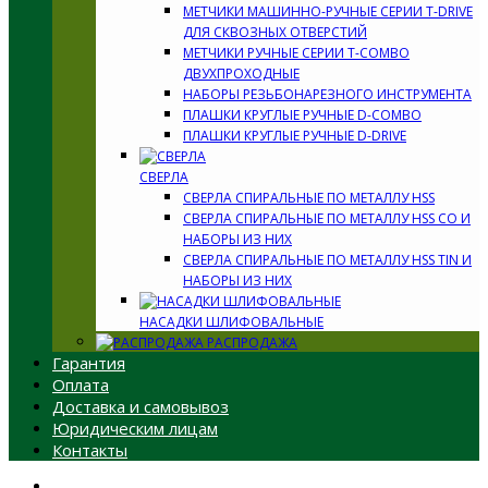
МЕТЧИКИ МАШИННО-РУЧНЫЕ СЕРИИ T-DRIVE
ДЛЯ СКВОЗНЫХ ОТВЕРСТИЙ
МЕТЧИКИ РУЧНЫЕ СЕРИИ T-COMBO
ДВУХПРОХОДНЫЕ
НАБОРЫ РЕЗЬБОНАРЕЗНОГО ИНСТРУМЕНТА
ПЛАШКИ КРУГЛЫЕ РУЧНЫЕ D-COMBO
ПЛАШКИ КРУГЛЫЕ РУЧНЫЕ D-DRIVE
СВЕРЛА
СВЕРЛА СПИРАЛЬНЫЕ ПО МЕТАЛЛУ HSS
СВЕРЛА СПИРАЛЬНЫЕ ПО МЕТАЛЛУ HSS CO И
НАБОРЫ ИЗ НИХ
СВЕРЛА СПИРАЛЬНЫЕ ПО МЕТАЛЛУ HSS TIN И
НАБОРЫ ИЗ НИХ
НАСАДКИ ШЛИФОВАЛЬНЫЕ
РАСПРОДАЖА
Гарантия
Оплата
Доставка и самовывоз
Юридическим лицам
Контакты