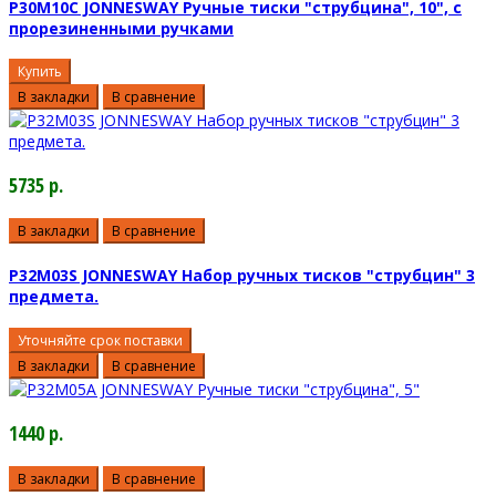
P30M10C JONNESWAY Ручные тиски "струбцина", 10", с
прорезиненными ручками
Купить
В закладки
В сравнение
5735 р.
В закладки
В сравнение
P32M03S JONNESWAY Набор ручных тисков "струбцин" 3
предмета.
Уточняйте срок поставки
В закладки
В сравнение
1440 р.
В закладки
В сравнение