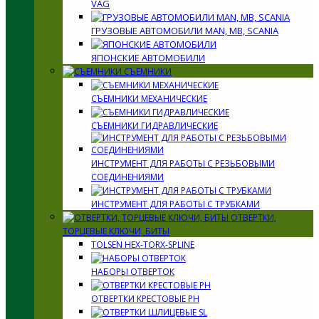
VAG
ГРУЗОВЫЕ АВТОМОБИЛИ MAN, MB, SCANIA
ЯПОНСКИЕ АВТОМОБИЛИ
СЪЕМНИКИ
СЪЕМНИКИ МЕХАНИЧЕСКИЕ
СЪЕМНИКИ ГИДРАВЛИЧЕСКИЕ
ИНСТРУМЕНТ ДЛЯ РАБОТЫ С РЕЗЬБОВЫМИ
СОЕДИНЕНИЯМИ
ИНСТРУМЕНТ ДЛЯ РАБОТЫ С ТРУБКАМИ
ОТВЕРТКИ,
ТОРЦЕВЫЕ КЛЮЧИ, БИТЫ
TOLSEN HEX-TORX-SPLINE
НАБОРЫ ОТВЕРТОК
ОТВЕРТКИ КРЕСТОВЫЕ PH