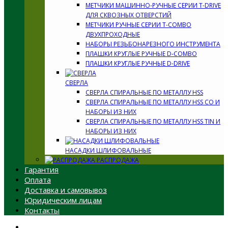
МЕТЧИКИ МАШИННО-РУЧНЫЕ СЕРИИ T-DRIVE
ДЛЯ СКВОЗНЫХ ОТВЕРСТИЙ
МЕТЧИКИ РУЧНЫЕ СЕРИИ T-COMBO
ДВУХПРОХОДНЫЕ
НАБОРЫ РЕЗЬБОНАРЕЗНОГО ИНСТРУМЕНТА
ПЛАШКИ КРУГЛЫЕ РУЧНЫЕ D-COMBO
ПЛАШКИ КРУГЛЫЕ РУЧНЫЕ D-DRIVE
СВЕРЛА
СВЕРЛА СПИРАЛЬНЫЕ ПО МЕТАЛЛУ HSS
СВЕРЛА СПИРАЛЬНЫЕ ПО МЕТАЛЛУ HSS CO И
НАБОРЫ ИЗ НИХ
СВЕРЛА СПИРАЛЬНЫЕ ПО МЕТАЛЛУ HSS TIN И
НАБОРЫ ИЗ НИХ
НАСАДКИ ШЛИФОВАЛЬНЫЕ
РАСПРОДАЖА
Гарантия
Оплата
Доставка и самовывоз
Юридическим лицам
Контакты