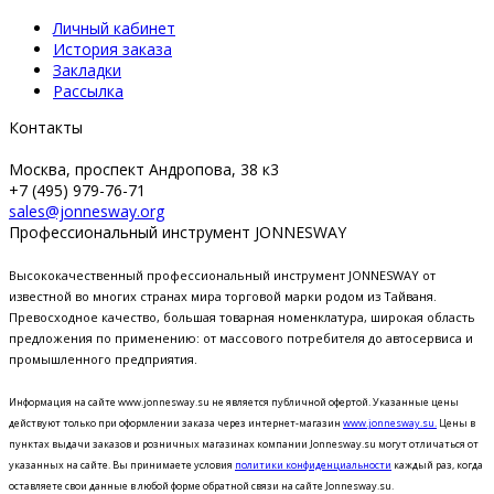
Личный кабинет
История заказа
Закладки
Рассылка
Контакты
Москва, проспект Андропова, 38 к3
+7 (495) 979-76-71
sales@jonnesway.org
Профессиональный инструмент JONNESWAY
Высококачественный профессиональный инструмент JONNESWAY от
известной во многих странах мира торговой марки родом из Тайваня.
Превосходное качество, большая товарная номенклатура, широкая область
предложения по применению: от массового потребителя до автосервиса и
промышленного предприятия.
Информация на сайте www.jonnesway.su не является публичной офертой. Указанные цены
действуют только при оформлении заказа через интернет-магазин
www.jonnesway.su.
Цены в
пунктах выдачи заказов и розничных магазинах компании Jonnesway.su могут отличаться от
указанных на сайте.
Вы принимаете условия
политики конфиденциальности
каждый раз, когда
оставляете свои данные в любой форме обратной связи на сайте Jonnesway.su.