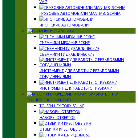
VAG
ГРУЗОВЫЕ АВТОМОБИЛИ MAN, MB, SCANIA
ЯПОНСКИЕ АВТОМОБИЛИ
СЪЕМНИКИ
СЪЕМНИКИ МЕХАНИЧЕСКИЕ
СЪЕМНИКИ ГИДРАВЛИЧЕСКИЕ
ИНСТРУМЕНТ ДЛЯ РАБОТЫ С РЕЗЬБОВЫМИ
СОЕДИНЕНИЯМИ
ИНСТРУМЕНТ ДЛЯ РАБОТЫ С ТРУБКАМИ
ОТВЕРТКИ,
ТОРЦЕВЫЕ КЛЮЧИ, БИТЫ
TOLSEN HEX-TORX-SPLINE
НАБОРЫ ОТВЕРТОК
ОТВЕРТКИ КРЕСТОВЫЕ PH