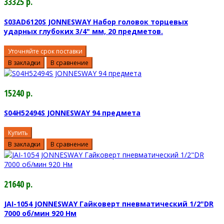
33325 р.
S03AD6120S JONNESWAY Набор головок торцевых
ударных глубоких 3/4" мм, 20 предметов.
Уточняйте срок поставки
В закладки
В сравнение
15240 р.
S04H52494S JONNESWAY 94 предмета
Купить
В закладки
В сравнение
21640 р.
JAI-1054 JONNESWAY Гайковерт пневматический 1/2"DR
7000 об/мин 920 Нм