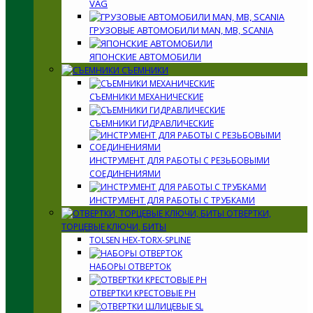
VAG
ГРУЗОВЫЕ АВТОМОБИЛИ MAN, MB, SCANIA
ЯПОНСКИЕ АВТОМОБИЛИ
СЪЕМНИКИ
СЪЕМНИКИ МЕХАНИЧЕСКИЕ
СЪЕМНИКИ ГИДРАВЛИЧЕСКИЕ
ИНСТРУМЕНТ ДЛЯ РАБОТЫ С РЕЗЬБОВЫМИ
СОЕДИНЕНИЯМИ
ИНСТРУМЕНТ ДЛЯ РАБОТЫ С ТРУБКАМИ
ОТВЕРТКИ,
ТОРЦЕВЫЕ КЛЮЧИ, БИТЫ
TOLSEN HEX-TORX-SPLINE
НАБОРЫ ОТВЕРТОК
ОТВЕРТКИ КРЕСТОВЫЕ PH