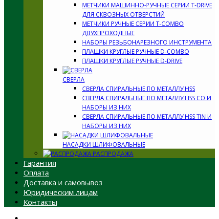
МЕТЧИКИ МАШИННО-РУЧНЫЕ СЕРИИ T-DRIVE
ДЛЯ СКВОЗНЫХ ОТВЕРСТИЙ
МЕТЧИКИ РУЧНЫЕ СЕРИИ T-COMBO
ДВУХПРОХОДНЫЕ
НАБОРЫ РЕЗЬБОНАРЕЗНОГО ИНСТРУМЕНТА
ПЛАШКИ КРУГЛЫЕ РУЧНЫЕ D-COMBO
ПЛАШКИ КРУГЛЫЕ РУЧНЫЕ D-DRIVE
СВЕРЛА
СВЕРЛА СПИРАЛЬНЫЕ ПО МЕТАЛЛУ HSS
СВЕРЛА СПИРАЛЬНЫЕ ПО МЕТАЛЛУ HSS CO И
НАБОРЫ ИЗ НИХ
СВЕРЛА СПИРАЛЬНЫЕ ПО МЕТАЛЛУ HSS TIN И
НАБОРЫ ИЗ НИХ
НАСАДКИ ШЛИФОВАЛЬНЫЕ
РАСПРОДАЖА
Гарантия
Оплата
Доставка и самовывоз
Юридическим лицам
Контакты