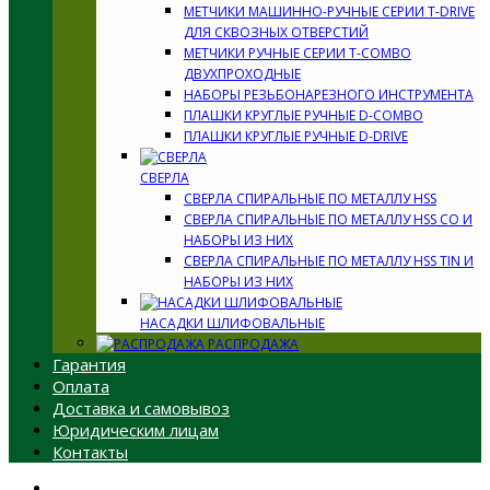
МЕТЧИКИ МАШИННО-РУЧНЫЕ СЕРИИ T-DRIVE
ДЛЯ СКВОЗНЫХ ОТВЕРСТИЙ
МЕТЧИКИ РУЧНЫЕ СЕРИИ T-COMBO
ДВУХПРОХОДНЫЕ
НАБОРЫ РЕЗЬБОНАРЕЗНОГО ИНСТРУМЕНТА
ПЛАШКИ КРУГЛЫЕ РУЧНЫЕ D-COMBO
ПЛАШКИ КРУГЛЫЕ РУЧНЫЕ D-DRIVE
СВЕРЛА
СВЕРЛА СПИРАЛЬНЫЕ ПО МЕТАЛЛУ HSS
СВЕРЛА СПИРАЛЬНЫЕ ПО МЕТАЛЛУ HSS CO И
НАБОРЫ ИЗ НИХ
СВЕРЛА СПИРАЛЬНЫЕ ПО МЕТАЛЛУ HSS TIN И
НАБОРЫ ИЗ НИХ
НАСАДКИ ШЛИФОВАЛЬНЫЕ
РАСПРОДАЖА
Гарантия
Оплата
Доставка и самовывоз
Юридическим лицам
Контакты