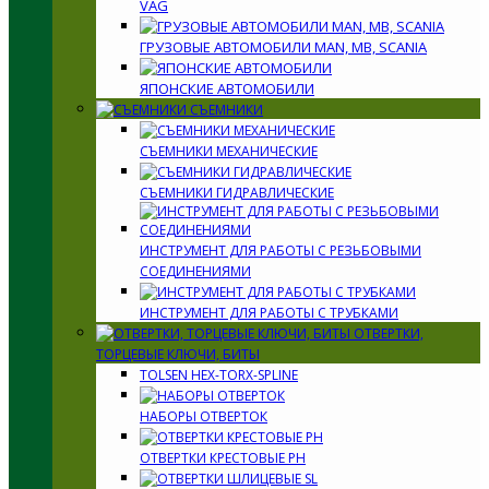
VAG
ГРУЗОВЫЕ АВТОМОБИЛИ MAN, MB, SCANIA
ЯПОНСКИЕ АВТОМОБИЛИ
СЪЕМНИКИ
СЪЕМНИКИ МЕХАНИЧЕСКИЕ
СЪЕМНИКИ ГИДРАВЛИЧЕСКИЕ
ИНСТРУМЕНТ ДЛЯ РАБОТЫ С РЕЗЬБОВЫМИ
СОЕДИНЕНИЯМИ
ИНСТРУМЕНТ ДЛЯ РАБОТЫ С ТРУБКАМИ
ОТВЕРТКИ,
ТОРЦЕВЫЕ КЛЮЧИ, БИТЫ
TOLSEN HEX-TORX-SPLINE
НАБОРЫ ОТВЕРТОК
ОТВЕРТКИ КРЕСТОВЫЕ PH