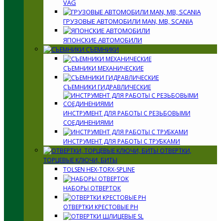
VAG
ГРУЗОВЫЕ АВТОМОБИЛИ MAN, MB, SCANIA
ЯПОНСКИЕ АВТОМОБИЛИ
СЪЕМНИКИ
СЪЕМНИКИ МЕХАНИЧЕСКИЕ
СЪЕМНИКИ ГИДРАВЛИЧЕСКИЕ
ИНСТРУМЕНТ ДЛЯ РАБОТЫ С РЕЗЬБОВЫМИ
СОЕДИНЕНИЯМИ
ИНСТРУМЕНТ ДЛЯ РАБОТЫ С ТРУБКАМИ
ОТВЕРТКИ,
ТОРЦЕВЫЕ КЛЮЧИ, БИТЫ
TOLSEN HEX-TORX-SPLINE
НАБОРЫ ОТВЕРТОК
ОТВЕРТКИ КРЕСТОВЫЕ PH