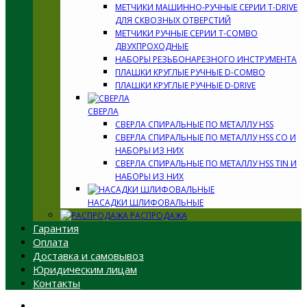
МЕТЧИКИ МАШИННО-РУЧНЫЕ СЕРИИ T-DRIVE
ДЛЯ СКВОЗНЫХ ОТВЕРСТИЙ
МЕТЧИКИ РУЧНЫЕ СЕРИИ T-COMBO
ДВУХПРОХОДНЫЕ
НАБОРЫ РЕЗЬБОНАРЕЗНОГО ИНСТРУМЕНТА
ПЛАШКИ КРУГЛЫЕ РУЧНЫЕ D-COMBO
ПЛАШКИ КРУГЛЫЕ РУЧНЫЕ D-DRIVE
СВЕРЛА
СВЕРЛА СПИРАЛЬНЫЕ ПО МЕТАЛЛУ HSS
СВЕРЛА СПИРАЛЬНЫЕ ПО МЕТАЛЛУ HSS CO И
НАБОРЫ ИЗ НИХ
СВЕРЛА СПИРАЛЬНЫЕ ПО МЕТАЛЛУ HSS TIN И
НАБОРЫ ИЗ НИХ
НАСАДКИ ШЛИФОВАЛЬНЫЕ
РАСПРОДАЖА
Гарантия
Оплата
Доставка и самовывоз
Юридическим лицам
Контакты