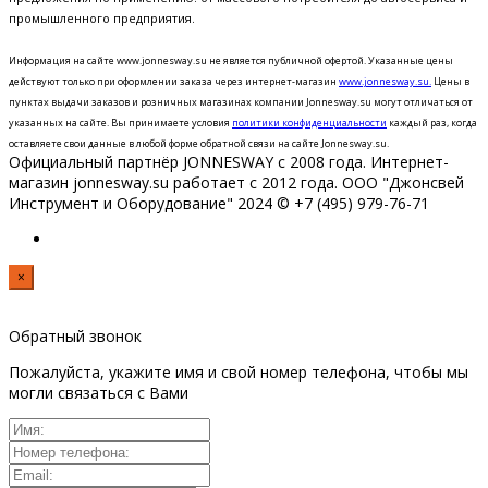
промышленного предприятия.
Информация на сайте www.jonnesway.su не является публичной офертой. Указанные цены
действуют только при оформлении заказа через интернет-магазин
www.jonnesway.su.
Цены в
пунктах выдачи заказов и розничных магазинах компании Jonnesway.su могут отличаться от
указанных на сайте.
Вы принимаете условия
политики конфиденциальности
каждый раз, когда
оставляете свои данные в любой форме обратной связи на сайте Jonnesway.su.
Официальный партнёр JONNESWAY с 2008 года. Интернет-
магазин jonnesway.su работает с 2012 года. ООО "Джонсвей
Инструмент и Оборудование" 2024 © +7 (495) 979-76-71
×
Обратный звонок
Пожалуйста, укажите имя и свой номер телефона, чтобы мы
могли связаться с Вами