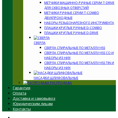
МЕТЧИКИ МАШИННО-РУЧНЫЕ СЕРИИ T-DRIVE
ДЛЯ СКВОЗНЫХ ОТВЕРСТИЙ
МЕТЧИКИ РУЧНЫЕ СЕРИИ T-COMBO
ДВУХПРОХОДНЫЕ
НАБОРЫ РЕЗЬБОНАРЕЗНОГО ИНСТРУМЕНТА
ПЛАШКИ КРУГЛЫЕ РУЧНЫЕ D-COMBO
ПЛАШКИ КРУГЛЫЕ РУЧНЫЕ D-DRIVE
СВЕРЛА
СВЕРЛА СПИРАЛЬНЫЕ ПО МЕТАЛЛУ HSS
СВЕРЛА СПИРАЛЬНЫЕ ПО МЕТАЛЛУ HSS CO И
НАБОРЫ ИЗ НИХ
СВЕРЛА СПИРАЛЬНЫЕ ПО МЕТАЛЛУ HSS TIN И
НАБОРЫ ИЗ НИХ
НАСАДКИ ШЛИФОВАЛЬНЫЕ
РАСПРОДАЖА
Гарантия
Оплата
Доставка и самовывоз
Юридическим лицам
Контакты