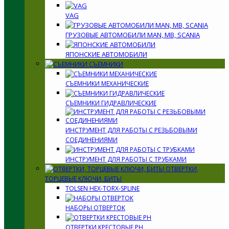
VAG
ГРУЗОВЫЕ АВТОМОБИЛИ MAN, MB, SCANIA
ЯПОНСКИЕ АВТОМОБИЛИ
СЪЕМНИКИ
СЪЕМНИКИ МЕХАНИЧЕСКИЕ
СЪЕМНИКИ ГИДРАВЛИЧЕСКИЕ
ИНСТРУМЕНТ ДЛЯ РАБОТЫ С РЕЗЬБОВЫМИ
СОЕДИНЕНИЯМИ
ИНСТРУМЕНТ ДЛЯ РАБОТЫ С ТРУБКАМИ
ОТВЕРТКИ,
ТОРЦЕВЫЕ КЛЮЧИ, БИТЫ
TOLSEN HEX-TORX-SPLINE
НАБОРЫ ОТВЕРТОК
ОТВЕРТКИ КРЕСТОВЫЕ PH