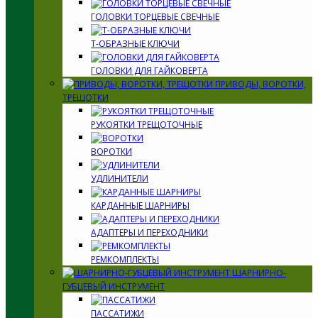
ГОЛОВКИ ТОРЦЕВЫЕ СВЕЧНЫЕ
Т-ОБРАЗНЫЕ КЛЮЧИ
ГОЛОВКИ ДЛЯ ГАЙКОВЕРТА
ПРИВОДЫ, ВОРОТКИ,
ТРЕЩОТКИ
РУКОЯТКИ ТРЕЩОТОЧНЫЕ
ВОРОТКИ
УДЛИНИТЕЛИ
КАРДАННЫЕ ШАРНИРЫ
АДАПТЕРЫ И ПЕРЕХОДНИКИ
РЕМКОМПЛЕКТЫ
ШАРНИРНО-
ГУБЦЕВЫЙ ИНСТРУМЕНТ
ПАССАТИЖИ