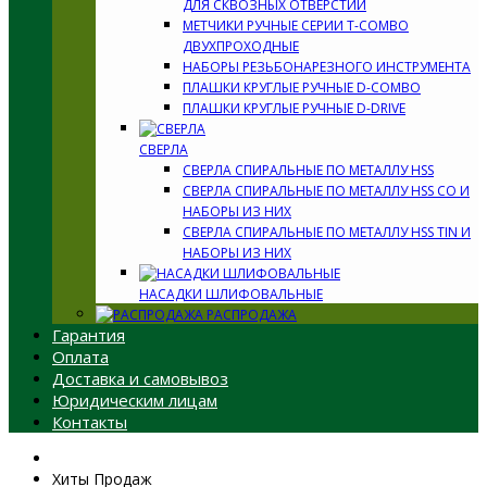
ДЛЯ СКВОЗНЫХ ОТВЕРСТИЙ
МЕТЧИКИ РУЧНЫЕ СЕРИИ T-COMBO
ДВУХПРОХОДНЫЕ
НАБОРЫ РЕЗЬБОНАРЕЗНОГО ИНСТРУМЕНТА
ПЛАШКИ КРУГЛЫЕ РУЧНЫЕ D-COMBO
ПЛАШКИ КРУГЛЫЕ РУЧНЫЕ D-DRIVE
СВЕРЛА
СВЕРЛА СПИРАЛЬНЫЕ ПО МЕТАЛЛУ HSS
СВЕРЛА СПИРАЛЬНЫЕ ПО МЕТАЛЛУ HSS CO И
НАБОРЫ ИЗ НИХ
СВЕРЛА СПИРАЛЬНЫЕ ПО МЕТАЛЛУ HSS TIN И
НАБОРЫ ИЗ НИХ
НАСАДКИ ШЛИФОВАЛЬНЫЕ
РАСПРОДАЖА
Гарантия
Оплата
Доставка и самовывоз
Юридическим лицам
Контакты
Хиты Продаж