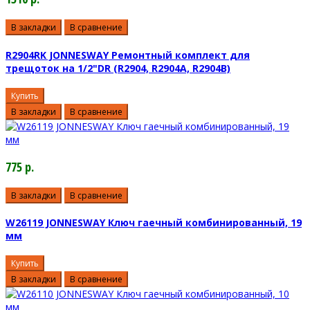
В закладки
В сравнение
R2904RK JONNESWAY Ремонтный комплект для
трещоток на 1/2"DR (R2904, R2904А, R2904B)
Купить
В закладки
В сравнение
775 р.
В закладки
В сравнение
W26119 JONNESWAY Ключ гаечный комбинированный, 19
мм
Купить
В закладки
В сравнение