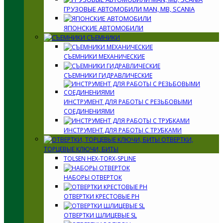
ГРУЗОВЫЕ АВТОМОБИЛИ MAN, MB, SCANIA
ЯПОНСКИЕ АВТОМОБИЛИ
СЪЕМНИКИ
СЪЕМНИКИ МЕХАНИЧЕСКИЕ
СЪЕМНИКИ ГИДРАВЛИЧЕСКИЕ
ИНСТРУМЕНТ ДЛЯ РАБОТЫ С РЕЗЬБОВЫМИ
СОЕДИНЕНИЯМИ
ИНСТРУМЕНТ ДЛЯ РАБОТЫ С ТРУБКАМИ
ОТВЕРТКИ,
ТОРЦЕВЫЕ КЛЮЧИ, БИТЫ
TOLSEN HEX-TORX-SPLINE
НАБОРЫ ОТВЕРТОК
ОТВЕРТКИ КРЕСТОВЫЕ PH
ОТВЕРТКИ ШЛИЦЕВЫЕ SL