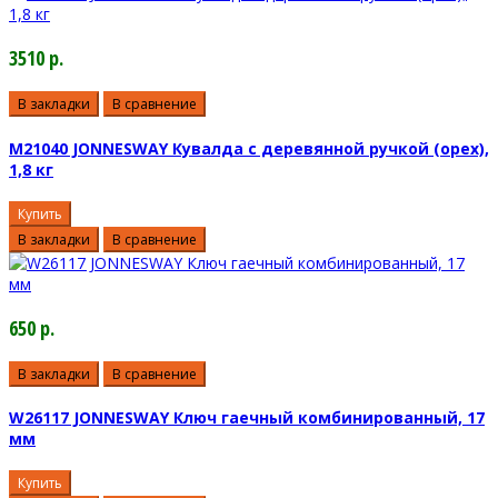
3510 р.
В закладки
В сравнение
M21040 JONNESWAY Кувалда с деревянной ручкой (орех),
1,8 кг
Купить
В закладки
В сравнение
650 р.
В закладки
В сравнение
W26117 JONNESWAY Ключ гаечный комбинированный, 17
мм
Купить