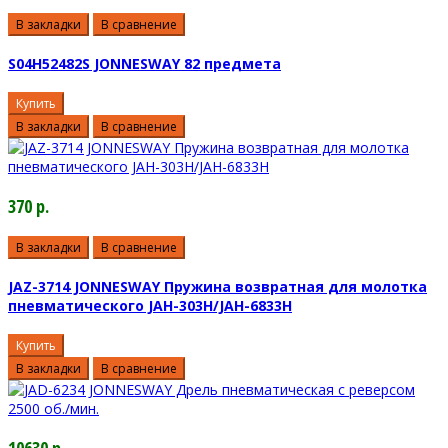
В закладки
В сравнение
S04H52482S JONNESWAY 82 предмета
Купить
В закладки
В сравнение
370 р.
В закладки
В сравнение
JAZ-3714 JONNESWAY Пружина возвратная для молотка
пневматического JAH-303H/JAH-6833H
Купить
В закладки
В сравнение
10630 р.