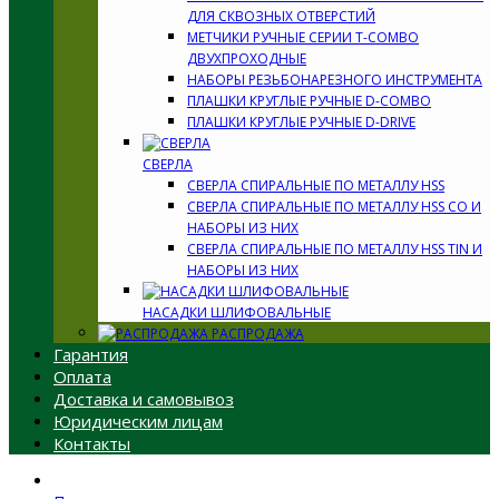
ДЛЯ СКВОЗНЫХ ОТВЕРСТИЙ
МЕТЧИКИ РУЧНЫЕ СЕРИИ T-COMBO
ДВУХПРОХОДНЫЕ
НАБОРЫ РЕЗЬБОНАРЕЗНОГО ИНСТРУМЕНТА
ПЛАШКИ КРУГЛЫЕ РУЧНЫЕ D-COMBO
ПЛАШКИ КРУГЛЫЕ РУЧНЫЕ D-DRIVE
СВЕРЛА
СВЕРЛА СПИРАЛЬНЫЕ ПО МЕТАЛЛУ HSS
СВЕРЛА СПИРАЛЬНЫЕ ПО МЕТАЛЛУ HSS CO И
НАБОРЫ ИЗ НИХ
СВЕРЛА СПИРАЛЬНЫЕ ПО МЕТАЛЛУ HSS TIN И
НАБОРЫ ИЗ НИХ
НАСАДКИ ШЛИФОВАЛЬНЫЕ
РАСПРОДАЖА
Гарантия
Оплата
Доставка и самовывоз
Юридическим лицам
Контакты