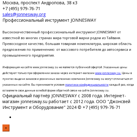
Москва, проспект Андропова, 38 к3
+7 (495) 979-76-71
sales@jonnesway.org
Профессиональный инструмент JONNESWAY
Высококачественный профессиональный инструмент JONNESWAY от
известной во многих странах мира торговой марки родом из Тайваня.
Превосходное качество, большая товарная номенклатура, широкая область
предложения по применению: от массового потребителя до автосервиса и
промышленного предприятия.
Информация на сайте www.jonnesway.su не является публичной офертой. Указанные цены
действуют только при оформлении заказа через интернет-магазин
www.jonnesway.su.
Цены в
пунктах выдачи заказов и розничных магазинах компании Jonnesway.su могут отличаться от
указанных на сайте.
Вы принимаете условия
политики конфиденциальности
каждый раз, когда
оставляете свои данные в любой форме обратной связи на сайте Jonnesway.su.
Официальный партнёр JONNESWAY с 2008 года. Интернет-
магазин jonnesway.su работает с 2012 года. ООО "Джонсвей
Инструмент и Оборудование" 2024 © +7 (495) 979-76-71
×