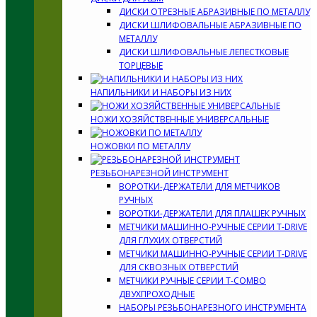
ДИСКИ ОТРЕЗНЫЕ АБРАЗИВНЫЕ ПО МЕТАЛЛУ
ДИСКИ ШЛИФОВАЛЬНЫЕ АБРАЗИВНЫЕ ПО
МЕТАЛЛУ
ДИСКИ ШЛИФОВАЛЬНЫЕ ЛЕПЕСТКОВЫЕ
ТОРЦЕВЫЕ
НАПИЛЬНИКИ И НАБОРЫ ИЗ НИХ
НОЖИ ХОЗЯЙСТВЕННЫЕ УНИВЕРСАЛЬНЫЕ
НОЖОВКИ ПО МЕТАЛЛУ
РЕЗЬБОНАРЕЗНОЙ ИНСТРУМЕНТ
ВОРОТКИ-ДЕРЖАТЕЛИ ДЛЯ МЕТЧИКОВ
РУЧНЫХ
ВОРОТКИ-ДЕРЖАТЕЛИ ДЛЯ ПЛАШЕК РУЧНЫХ
МЕТЧИКИ МАШИННО-РУЧНЫЕ СЕРИИ T-DRIVE
ДЛЯ ГЛУХИХ ОТВЕРСТИЙ
МЕТЧИКИ МАШИННО-РУЧНЫЕ СЕРИИ T-DRIVE
ДЛЯ СКВОЗНЫХ ОТВЕРСТИЙ
МЕТЧИКИ РУЧНЫЕ СЕРИИ T-COMBO
ДВУХПРОХОДНЫЕ
НАБОРЫ РЕЗЬБОНАРЕЗНОГО ИНСТРУМЕНТА