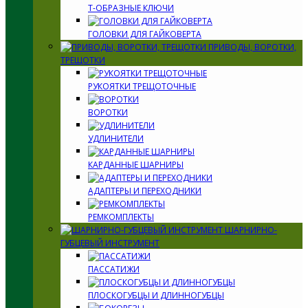
Т-ОБРАЗНЫЕ КЛЮЧИ
ГОЛОВКИ ДЛЯ ГАЙКОВЕРТА
ПРИВОДЫ, ВОРОТКИ,
ТРЕЩОТКИ
РУКОЯТКИ ТРЕЩОТОЧНЫЕ
ВОРОТКИ
УДЛИНИТЕЛИ
КАРДАННЫЕ ШАРНИРЫ
АДАПТЕРЫ И ПЕРЕХОДНИКИ
РЕМКОМПЛЕКТЫ
ШАРНИРНО-
ГУБЦЕВЫЙ ИНСТРУМЕНТ
ПАССАТИЖИ
ПЛОСКОГУБЦЫ И ДЛИННОГУБЦЫ