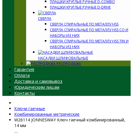
ПЛАШКИ КРУГЛЫЕ РУЧНЫЕ D-COMBO
ПЛАШКИ КРУГЛЫЕ РУЧНЫЕ D-DRIVE
СВЕРЛА
СВЕРЛА СПИРАЛЬНЫЕ ПО МЕТАЛЛУ HSS
СВЕРЛА СПИРАЛЬНЫЕ ПО МЕТАЛЛУ HSS CO И
НАБОРЫ ИЗ НИХ
СВЕРЛА СПИРАЛЬНЫЕ ПО МЕТАЛЛУ HSS TIN И
НАБОРЫ ИЗ НИХ
НАСАДКИ ШЛИФОВАЛЬНЫЕ
РАСПРОДАЖА
Гарантия
Оплата
Доставка и самовывоз
Юридическим лицам
Контакты
Ключи гаечные
Комбинированные метрические
W26114 JONNESWAY Ключ гаечный комбинированный,
14 мм