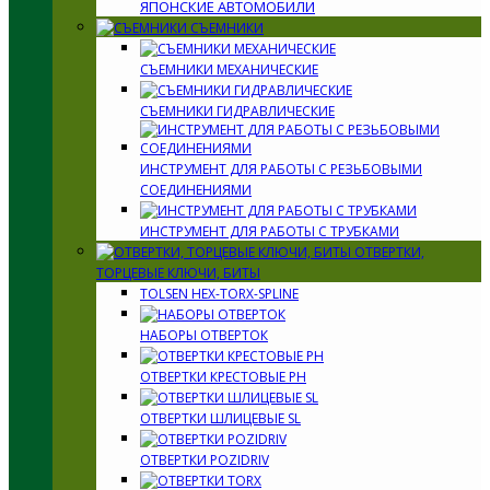
ЯПОНСКИЕ АВТОМОБИЛИ
СЪЕМНИКИ
СЪЕМНИКИ МЕХАНИЧЕСКИЕ
СЪЕМНИКИ ГИДРАВЛИЧЕСКИЕ
ИНСТРУМЕНТ ДЛЯ РАБОТЫ С РЕЗЬБОВЫМИ
СОЕДИНЕНИЯМИ
ИНСТРУМЕНТ ДЛЯ РАБОТЫ С ТРУБКАМИ
ОТВЕРТКИ,
ТОРЦЕВЫЕ КЛЮЧИ, БИТЫ
TOLSEN HEX-TORX-SPLINE
НАБОРЫ ОТВЕРТОК
ОТВЕРТКИ КРЕСТОВЫЕ PH
ОТВЕРТКИ ШЛИЦЕВЫЕ SL
ОТВЕРТКИ POZIDRIV