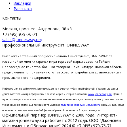
Закладки
Рассылка
Контакты
Москва, проспект Андропова, 38 к3
+7 (495) 979-76-71
sales@jonnesway.org
Профессиональный инструмент JONNESWAY
Высококачественный профессиональный инструмент JONNESWAY от
известной во многих странах мира торговой марки родом из Тайваня.
Превосходное качество, большая товарная номенклатура, широкая область
предложения по применению: от массового потребителя до автосервиса и
промышленного предприятия.
Информация на сайте www.jonnesway.su не является публичной офертой. Указанные цены
действуют только при оформлении заказа через интернет-магазин
www.jonnesway.su.
Цены в
пунктах выдачи заказов и розничных магазинах компании Jonnesway.su могут отличаться от
указанных на сайте.
Вы принимаете условия
политики конфиденциальности
каждый раз, когда
оставляете свои данные в любой форме обратной связи на сайте Jonnesway.su.
Официальный партнёр JONNESWAY с 2008 года. Интернет-
магазин jonnesway.su работает с 2012 года. ООО "Джонсвей
Инструмент и Оборудование" 2024 © +7 (495) 979-76-71