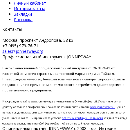
Личный кабинет
История заказа
Закладки
Рассылка
Контакты
Москва, проспект Андропова, 38 к3
+7 (495) 979-76-71
sales@jonnesway.org
Профессиональный инструмент JONNESWAY
Высококачественный профессиональный инструмент JONNESWAY от
известной во многих странах мира торговой марки родом из Тайваня.
Превосходное качество, большая товарная номенклатура, широкая область
предложения по применению: от массового потребителя до автосервиса и
промышленного предприятия.
Информация на сайте www.jonnesway.su не является публичной офертой. Указанные цены
действуют только при оформлении заказа через интернет-магазин
www.jonnesway.su.
Цены в
пунктах выдачи заказов и розничных магазинах компании Jonnesway.su могут отличаться от
указанных на сайте.
Вы принимаете условия
политики конфиденциальности
каждый раз, когда
оставляете свои данные в любой форме обратной связи на сайте Jonnesway.su.
Официальный партнёр JONNESWAY с 2008 года. Интернет-