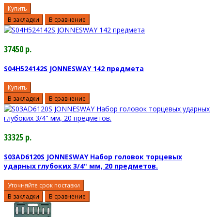
Купить
В закладки
В сравнение
37450 р.
S04H524142S JONNESWAY 142 предмета
Купить
В закладки
В сравнение
33325 р.
S03AD6120S JONNESWAY Набор головок торцевых
ударных глубоких 3/4" мм, 20 предметов.
Уточняйте срок поставки
В закладки
В сравнение