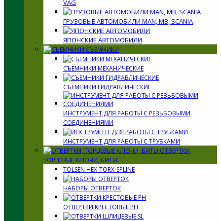
VAG
ГРУЗОВЫЕ АВТОМОБИЛИ MAN, MB, SCANIA
ЯПОНСКИЕ АВТОМОБИЛИ
СЪЕМНИКИ
СЪЕМНИКИ МЕХАНИЧЕСКИЕ
СЪЕМНИКИ ГИДРАВЛИЧЕСКИЕ
ИНСТРУМЕНТ ДЛЯ РАБОТЫ С РЕЗЬБОВЫМИ
СОЕДИНЕНИЯМИ
ИНСТРУМЕНТ ДЛЯ РАБОТЫ С ТРУБКАМИ
ОТВЕРТКИ,
ТОРЦЕВЫЕ КЛЮЧИ, БИТЫ
TOLSEN HEX-TORX-SPLINE
НАБОРЫ ОТВЕРТОК
ОТВЕРТКИ КРЕСТОВЫЕ PH