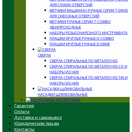
ДЛЯ ГЛУХИХ ОТВЕРСТИЙ
МЕТЧИКИ МАШИННО-РУЧНЫЕ СЕРИИ T-DRIVE
ДЛЯ СКВОЗНЫХ ОТВЕРСТИЙ
МЕТЧИКИ РУЧНЫЕ СЕРИИ T-COMBO
ДВУХПРОХОДНЫЕ
НАБОРЫ РЕЗЬБОНАРЕЗНОГО ИНСТРУМЕНТА
ПЛАШКИ КРУГЛЫЕ РУЧНЫЕ D-COMBO
ПЛАШКИ КРУГЛЫЕ РУЧНЫЕ D-DRIVE
СВЕРЛА
СВЕРЛА СПИРАЛЬНЫЕ ПО МЕТАЛЛУ HSS
СВЕРЛА СПИРАЛЬНЫЕ ПО МЕТАЛЛУ HSS CO И
НАБОРЫ ИЗ НИХ
СВЕРЛА СПИРАЛЬНЫЕ ПО МЕТАЛЛУ HSS TIN И
НАБОРЫ ИЗ НИХ
НАСАДКИ ШЛИФОВАЛЬНЫЕ
РАСПРОДАЖА
Гарантия
Оплата
Доставка и самовывоз
Юридическим лицам
Контакты