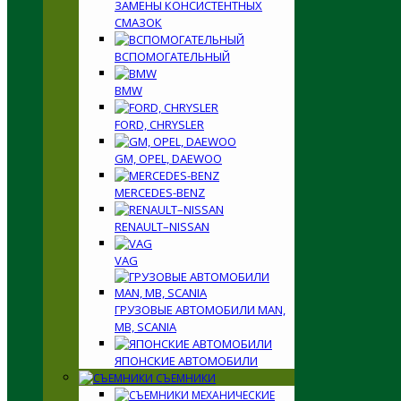
ЗАМЕНЫ КОНСИСТЕНТНЫХ
СМАЗОК
ВСПОМОГАТЕЛЬНЫЙ
BMW
FORD, CHRYSLER
GM, OPEL, DAEWOO
MERCEDES-BENZ
RENAULT–NISSAN
VAG
ГРУЗОВЫЕ АВТОМОБИЛИ MAN,
MB, SCANIA
ЯПОНСКИЕ АВТОМОБИЛИ
СЪЕМНИКИ