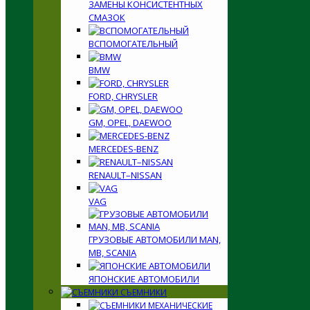
ЗАМЕНЫ КОНСИСТЕНТНЫХ
СМАЗОК
ВСПОМОГАТЕЛЬНЫЙ
BMW
FORD, CHRYSLER
GM, OPEL, DAEWOO
MERCEDES-BENZ
RENAULT–NISSAN
VAG
ГРУЗОВЫЕ АВТОМОБИЛИ MAN,
MB, SCANIA
ЯПОНСКИЕ АВТОМОБИЛИ
СЪЕМНИКИ