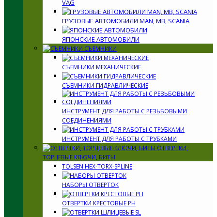
VAG
ГРУЗОВЫЕ АВТОМОБИЛИ MAN, MB, SCANIA
ЯПОНСКИЕ АВТОМОБИЛИ
СЪЕМНИКИ
СЪЕМНИКИ МЕХАНИЧЕСКИЕ
СЪЕМНИКИ ГИДРАВЛИЧЕСКИЕ
ИНСТРУМЕНТ ДЛЯ РАБОТЫ С РЕЗЬБОВЫМИ
СОЕДИНЕНИЯМИ
ИНСТРУМЕНТ ДЛЯ РАБОТЫ С ТРУБКАМИ
ОТВЕРТКИ,
ТОРЦЕВЫЕ КЛЮЧИ, БИТЫ
TOLSEN HEX-TORX-SPLINE
НАБОРЫ ОТВЕРТОК
ОТВЕРТКИ КРЕСТОВЫЕ PH