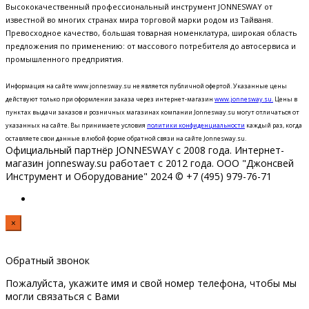
Высококачественный профессиональный инструмент JONNESWAY от
известной во многих странах мира торговой марки родом из Тайваня.
Превосходное качество, большая товарная номенклатура, широкая область
предложения по применению: от массового потребителя до автосервиса и
промышленного предприятия.
Информация на сайте www.jonnesway.su не является публичной офертой. Указанные цены
действуют только при оформлении заказа через интернет-магазин
www.jonnesway.su.
Цены в
пунктах выдачи заказов и розничных магазинах компании Jonnesway.su могут отличаться от
указанных на сайте.
Вы принимаете условия
политики конфиденциальности
каждый раз, когда
оставляете свои данные в любой форме обратной связи на сайте Jonnesway.su.
Официальный партнёр JONNESWAY с 2008 года. Интернет-
магазин jonnesway.su работает с 2012 года. ООО "Джонсвей
Инструмент и Оборудование" 2024 © +7 (495) 979-76-71
×
Обратный звонок
Пожалуйста, укажите имя и свой номер телефона, чтобы мы
могли связаться с Вами