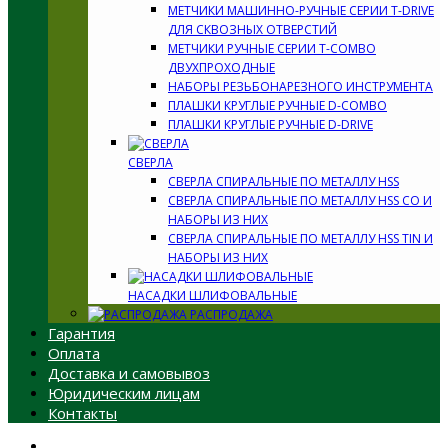
МЕТЧИКИ МАШИННО-РУЧНЫЕ СЕРИИ T-DRIVE
ДЛЯ СКВОЗНЫХ ОТВЕРСТИЙ
МЕТЧИКИ РУЧНЫЕ СЕРИИ T-COMBO
ДВУХПРОХОДНЫЕ
НАБОРЫ РЕЗЬБОНАРЕЗНОГО ИНСТРУМЕНТА
ПЛАШКИ КРУГЛЫЕ РУЧНЫЕ D-COMBO
ПЛАШКИ КРУГЛЫЕ РУЧНЫЕ D-DRIVE
СВЕРЛА
СВЕРЛА СПИРАЛЬНЫЕ ПО МЕТАЛЛУ HSS
СВЕРЛА СПИРАЛЬНЫЕ ПО МЕТАЛЛУ HSS CO И
НАБОРЫ ИЗ НИХ
СВЕРЛА СПИРАЛЬНЫЕ ПО МЕТАЛЛУ HSS TIN И
НАБОРЫ ИЗ НИХ
НАСАДКИ ШЛИФОВАЛЬНЫЕ
РАСПРОДАЖА
Гарантия
Оплата
Доставка и самовывоз
Юридическим лицам
Контакты