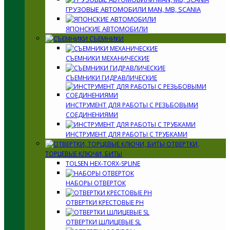
ГРУЗОВЫЕ АВТОМОБИЛИ MAN, MB, SCANIA
ЯПОНСКИЕ АВТОМОБИЛИ
СЪЕМНИКИ
СЪЕМНИКИ МЕХАНИЧЕСКИЕ
СЪЕМНИКИ ГИДРАВЛИЧЕСКИЕ
ИНСТРУМЕНТ ДЛЯ РАБОТЫ С РЕЗЬБОВЫМИ
СОЕДИНЕНИЯМИ
ИНСТРУМЕНТ ДЛЯ РАБОТЫ С ТРУБКАМИ
ОТВЕРТКИ,
ТОРЦЕВЫЕ КЛЮЧИ, БИТЫ
TOLSEN HEX-TORX-SPLINE
НАБОРЫ ОТВЕРТОК
ОТВЕРТКИ КРЕСТОВЫЕ PH
ОТВЕРТКИ ШЛИЦЕВЫЕ SL