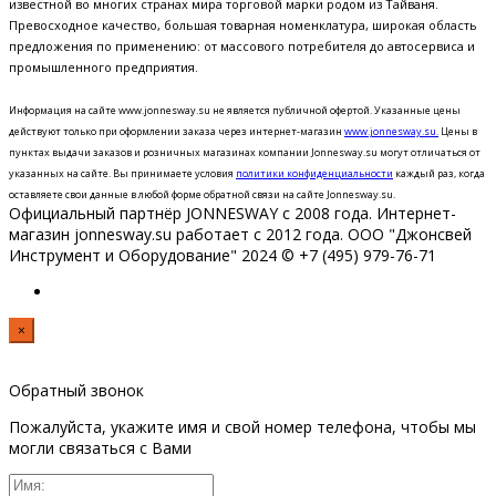
известной во многих странах мира торговой марки родом из Тайваня.
Превосходное качество, большая товарная номенклатура, широкая область
предложения по применению: от массового потребителя до автосервиса и
промышленного предприятия.
Информация на сайте www.jonnesway.su не является публичной офертой. Указанные цены
действуют только при оформлении заказа через интернет-магазин
www.jonnesway.su.
Цены в
пунктах выдачи заказов и розничных магазинах компании Jonnesway.su могут отличаться от
указанных на сайте.
Вы принимаете условия
политики конфиденциальности
каждый раз, когда
оставляете свои данные в любой форме обратной связи на сайте Jonnesway.su.
Официальный партнёр JONNESWAY с 2008 года. Интернет-
магазин jonnesway.su работает с 2012 года. ООО "Джонсвей
Инструмент и Оборудование" 2024 © +7 (495) 979-76-71
×
Обратный звонок
Пожалуйста, укажите имя и свой номер телефона, чтобы мы
могли связаться с Вами