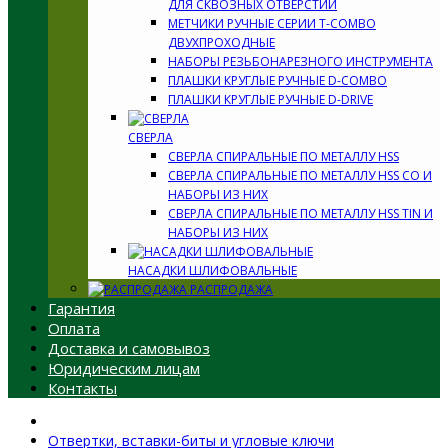
ДЛЯ СКВОЗНЫХ ОТВЕРСТИЙ
МЕТЧИКИ РУЧНЫЕ СЕРИИ T-COMBO
ДВУХПРОХОДНЫЕ
НАБОРЫ РЕЗЬБОНАРЕЗНОГО ИНСТРУМЕНТА
ПЛАШКИ КРУГЛЫЕ РУЧНЫЕ D-COMBO
ПЛАШКИ КРУГЛЫЕ РУЧНЫЕ D-DRIVE
СВЕРЛА
СВЕРЛА СПИРАЛЬНЫЕ ПО МЕТАЛЛУ HSS
СВЕРЛА СПИРАЛЬНЫЕ ПО МЕТАЛЛУ HSS CO И
НАБОРЫ ИЗ НИХ
СВЕРЛА СПИРАЛЬНЫЕ ПО МЕТАЛЛУ HSS TIN И
НАБОРЫ ИЗ НИХ
НАСАДКИ ШЛИФОВАЛЬНЫЕ
РАСПРОДАЖА
Гарантия
Оплата
Доставка и самовывоз
Юридическим лицам
Контакты
Отвертки, вставки-биты и угловые ключи