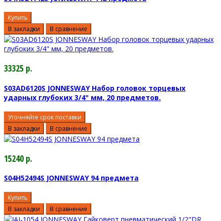
Купить
В закладки
В сравнение
33325 р.
S03AD6120S JONNESWAY Набор головок торцевых
ударных глубоких 3/4" мм, 20 предметов.
Уточняйте срок поставки
В закладки
В сравнение
15240 р.
S04H52494S JONNESWAY 94 предмета
Купить
В закладки
В сравнение