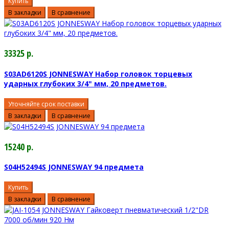
Купить
В закладки
В сравнение
33325 р.
S03AD6120S JONNESWAY Набор головок торцевых
ударных глубоких 3/4" мм, 20 предметов.
Уточняйте срок поставки
В закладки
В сравнение
15240 р.
S04H52494S JONNESWAY 94 предмета
Купить
В закладки
В сравнение