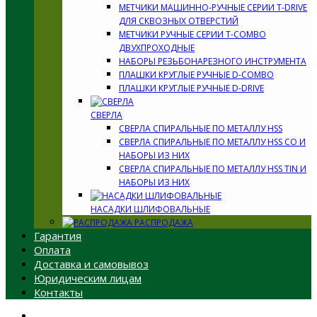
МЕТЧИКИ МАШИННО-РУЧНЫЕ СЕРИИ T-DRIVE
ДЛЯ СКВОЗНЫХ ОТВЕРСТИЙ
МЕТЧИКИ РУЧНЫЕ СЕРИИ T-COMBO
ДВУХПРОХОДНЫЕ
НАБОРЫ РЕЗЬБОНАРЕЗНОГО ИНСТРУМЕНТА
ПЛАШКИ КРУГЛЫЕ РУЧНЫЕ D-COMBO
ПЛАШКИ КРУГЛЫЕ РУЧНЫЕ D-DRIVE
СВЕРЛА
СВЕРЛА СПИРАЛЬНЫЕ ПО МЕТАЛЛУ HSS
СВЕРЛА СПИРАЛЬНЫЕ ПО МЕТАЛЛУ HSS CO И
НАБОРЫ ИЗ НИХ
СВЕРЛА СПИРАЛЬНЫЕ ПО МЕТАЛЛУ HSS TIN И
НАБОРЫ ИЗ НИХ
НАСАДКИ ШЛИФОВАЛЬНЫЕ
РАСПРОДАЖА
Гарантия
Оплата
Доставка и самовывоз
Юридическим лицам
Контакты