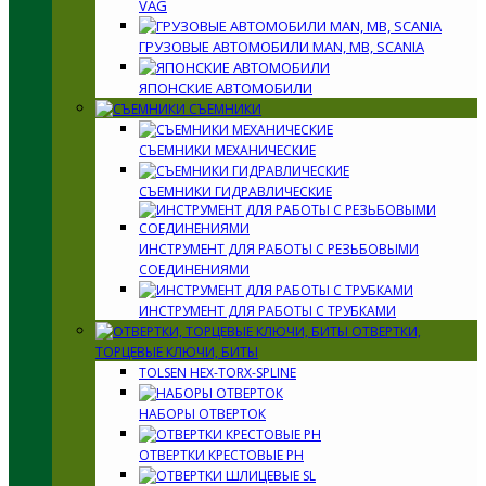
VAG
ГРУЗОВЫЕ АВТОМОБИЛИ MAN, MB, SCANIA
ЯПОНСКИЕ АВТОМОБИЛИ
СЪЕМНИКИ
СЪЕМНИКИ МЕХАНИЧЕСКИЕ
СЪЕМНИКИ ГИДРАВЛИЧЕСКИЕ
ИНСТРУМЕНТ ДЛЯ РАБОТЫ С РЕЗЬБОВЫМИ
СОЕДИНЕНИЯМИ
ИНСТРУМЕНТ ДЛЯ РАБОТЫ С ТРУБКАМИ
ОТВЕРТКИ,
ТОРЦЕВЫЕ КЛЮЧИ, БИТЫ
TOLSEN HEX-TORX-SPLINE
НАБОРЫ ОТВЕРТОК
ОТВЕРТКИ КРЕСТОВЫЕ PH