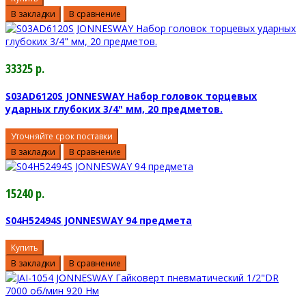
В закладки
В сравнение
33325 р.
S03AD6120S JONNESWAY Набор головок торцевых
ударных глубоких 3/4" мм, 20 предметов.
Уточняйте срок поставки
В закладки
В сравнение
15240 р.
S04H52494S JONNESWAY 94 предмета
Купить
В закладки
В сравнение