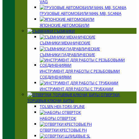
VAG
ГРУЗОВЫЕ АВТОМОБИЛИ MAN, MB, SCANIA
ЯПОНСКИЕ АВТОМОБИЛИ
СЪЕМНИКИ
СЪЕМНИКИ МЕХАНИЧЕСКИЕ
СЪЕМНИКИ ГИДРАВЛИЧЕСКИЕ
ИНСТРУМЕНТ ДЛЯ РАБОТЫ С РЕЗЬБОВЫМИ
СОЕДИНЕНИЯМИ
ИНСТРУМЕНТ ДЛЯ РАБОТЫ С ТРУБКАМИ
ОТВЕРТКИ,
ТОРЦЕВЫЕ КЛЮЧИ, БИТЫ
TOLSEN HEX-TORX-SPLINE
НАБОРЫ ОТВЕРТОК
ОТВЕРТКИ КРЕСТОВЫЕ PH