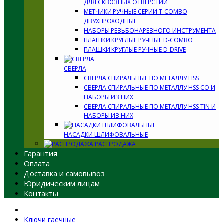
ДЛЯ СКВОЗНЫХ ОТВЕРСТИЙ
МЕТЧИКИ РУЧНЫЕ СЕРИИ T-COMBO
ДВУХПРОХОДНЫЕ
НАБОРЫ РЕЗЬБОНАРЕЗНОГО ИНСТРУМЕНТА
ПЛАШКИ КРУГЛЫЕ РУЧНЫЕ D-COMBO
ПЛАШКИ КРУГЛЫЕ РУЧНЫЕ D-DRIVE
СВЕРЛА
СВЕРЛА СПИРАЛЬНЫЕ ПО МЕТАЛЛУ HSS
СВЕРЛА СПИРАЛЬНЫЕ ПО МЕТАЛЛУ HSS CO И
НАБОРЫ ИЗ НИХ
СВЕРЛА СПИРАЛЬНЫЕ ПО МЕТАЛЛУ HSS TIN И
НАБОРЫ ИЗ НИХ
НАСАДКИ ШЛИФОВАЛЬНЫЕ
РАСПРОДАЖА
Гарантия
Оплата
Доставка и самовывоз
Юридическим лицам
Контакты
Ключи гаечные