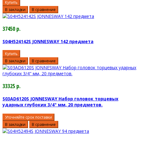
Купить
В закладки
В сравнение
37450 р.
S04H524142S JONNESWAY 142 предмета
Купить
В закладки
В сравнение
33325 р.
S03AD6120S JONNESWAY Набор головок торцевых
ударных глубоких 3/4" мм, 20 предметов.
Уточняйте срок поставки
В закладки
В сравнение