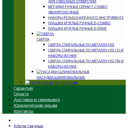
ДЛЯ СКВОЗНЫХ ОТВЕРСТИЙ
МЕТЧИКИ РУЧНЫЕ СЕРИИ T-COMBO
ДВУХПРОХОДНЫЕ
НАБОРЫ РЕЗЬБОНАРЕЗНОГО ИНСТРУМЕНТА
ПЛАШКИ КРУГЛЫЕ РУЧНЫЕ D-COMBO
ПЛАШКИ КРУГЛЫЕ РУЧНЫЕ D-DRIVE
СВЕРЛА
СВЕРЛА СПИРАЛЬНЫЕ ПО МЕТАЛЛУ HSS
СВЕРЛА СПИРАЛЬНЫЕ ПО МЕТАЛЛУ HSS CO И
НАБОРЫ ИЗ НИХ
СВЕРЛА СПИРАЛЬНЫЕ ПО МЕТАЛЛУ HSS TIN И
НАБОРЫ ИЗ НИХ
НАСАДКИ ШЛИФОВАЛЬНЫЕ
РАСПРОДАЖА
Гарантия
Оплата
Доставка и самовывоз
Юридическим лицам
Контакты
Ключи гаечные