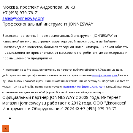
Москва, проспект Андропова, 38 к3
+7 (495) 979-76-71
sales@jonnesway.org
Профессиональный инструмент JONNESWAY
Высококачественный профессиональный инструмент JONNESWAY от
известной во многих странах мира торговой марки родом из Тайваня.
Превосходное качество, большая товарная номенклатура, широкая область
предложения по применению: от массового потребителя до автосервиса и
промышленного предприятия.
Информация на сайте www.jonnesway.su не является публичной офертой. Указанные цены
действуют только при оформлении заказа через интернет-магазин
www.jonnesway.su.
Цены в
пунктах выдачи заказов и розничных магазинах компании Jonnesway.su могут отличаться от
указанных на сайте.
Вы принимаете условия
политики конфиденциальности
каждый раз, когда
оставляете свои данные в любой форме обратной связи на сайте Jonnesway.su.
Официальный партнёр JONNESWAY с 2008 года. Интернет-
магазин jonnesway.su работает с 2012 года. ООО "Джонсвей
Инструмент и Оборудование" 2024 © +7 (495) 979-76-71
×