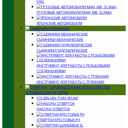
VAG
ГРУЗОВЫЕ АВТОМОБИЛИ MAN, MB, SCANIA
ЯПОНСКИЕ АВТОМОБИЛИ
СЪЕМНИКИ
СЪЕМНИКИ МЕХАНИЧЕСКИЕ
СЪЕМНИКИ ГИДРАВЛИЧЕСКИЕ
ИНСТРУМЕНТ ДЛЯ РАБОТЫ С РЕЗЬБОВЫМИ
СОЕДИНЕНИЯМИ
ИНСТРУМЕНТ ДЛЯ РАБОТЫ С ТРУБКАМИ
ОТВЕРТКИ,
ТОРЦЕВЫЕ КЛЮЧИ, БИТЫ
TOLSEN HEX-TORX-SPLINE
НАБОРЫ ОТВЕРТОК
ОТВЕРТКИ КРЕСТОВЫЕ PH