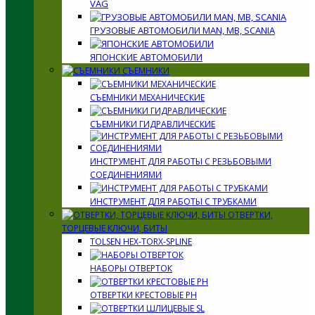
VAG
ГРУЗОВЫЕ АВТОМОБИЛИ MAN, MB, SCANIA
ЯПОНСКИЕ АВТОМОБИЛИ
СЪЕМНИКИ
СЪЕМНИКИ МЕХАНИЧЕСКИЕ
СЪЕМНИКИ ГИДРАВЛИЧЕСКИЕ
ИНСТРУМЕНТ ДЛЯ РАБОТЫ С РЕЗЬБОВЫМИ
СОЕДИНЕНИЯМИ
ИНСТРУМЕНТ ДЛЯ РАБОТЫ С ТРУБКАМИ
ОТВЕРТКИ,
ТОРЦЕВЫЕ КЛЮЧИ, БИТЫ
TOLSEN HEX-TORX-SPLINE
НАБОРЫ ОТВЕРТОК
ОТВЕРТКИ КРЕСТОВЫЕ PH