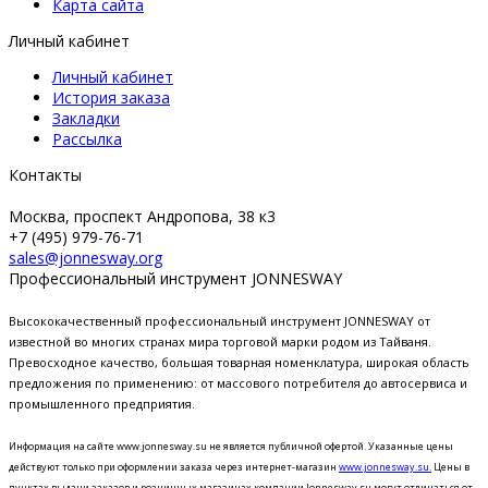
Карта сайта
Личный кабинет
Личный кабинет
История заказа
Закладки
Рассылка
Контакты
Москва, проспект Андропова, 38 к3
+7 (495) 979-76-71
sales@jonnesway.org
Профессиональный инструмент JONNESWAY
Высококачественный профессиональный инструмент JONNESWAY от
известной во многих странах мира торговой марки родом из Тайваня.
Превосходное качество, большая товарная номенклатура, широкая область
предложения по применению: от массового потребителя до автосервиса и
промышленного предприятия.
Информация на сайте www.jonnesway.su не является публичной офертой. Указанные цены
действуют только при оформлении заказа через интернет-магазин
www.jonnesway.su.
Цены в
пунктах выдачи заказов и розничных магазинах компании Jonnesway.su могут отличаться от