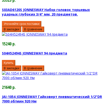
33325 р.
S03AD6120S JONNESWAY Набор головок торцевых
ударных глубоких 3/4" мм, 20 предметов.
Уточняйте срок поставки
В закладки
В сравнение
15240 р.
S04H52494S JONNESWAY 94 предмета
Купить
В закладки
В сравнение
21640 р.
JAI-1054 JONNESWAY Гайковерт пневматический 1/2"DR
7000 об/мин 920 Нм