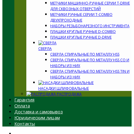
МЕТЧИКИ МАШИННО-РУЧНЫЕ СЕРИИ T-DRIVE
ДЛЯ СКВОЗНЫХ ОТВЕРСТИЙ
МЕТЧИКИ РУЧНЫЕ СЕРИИ T-COMBO
ДВУХПРОХОДНЫЕ
НАБОРЫ РЕЗЬБОНАРЕЗНОГО ИНСТРУМЕНТА
ПЛАШКИ КРУГЛЫЕ РУЧНЫЕ D-COMBO
ПЛАШКИ КРУГЛЫЕ РУЧНЫЕ D-DRIVE
СВЕРЛА
СВЕРЛА СПИРАЛЬНЫЕ ПО МЕТАЛЛУ HSS
СВЕРЛА СПИРАЛЬНЫЕ ПО МЕТАЛЛУ HSS CO И
НАБОРЫ ИЗ НИХ
СВЕРЛА СПИРАЛЬНЫЕ ПО МЕТАЛЛУ HSS TIN И
НАБОРЫ ИЗ НИХ
НАСАДКИ ШЛИФОВАЛЬНЫЕ
РАСПРОДАЖА
Гарантия
Оплата
Доставка и самовывоз
Юридическим лицам
Контакты