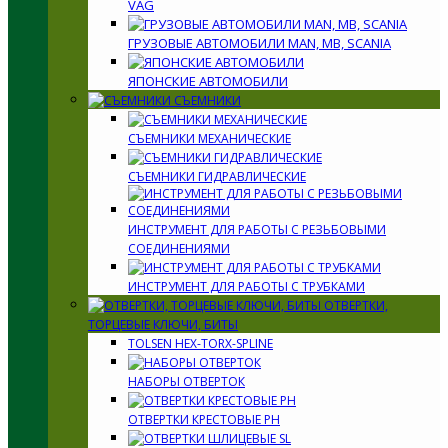
VAG
ГРУЗОВЫЕ АВТОМОБИЛИ MAN, MB, SCANIA
ЯПОНСКИЕ АВТОМОБИЛИ
СЪЕМНИКИ
СЪЕМНИКИ МЕХАНИЧЕСКИЕ
СЪЕМНИКИ ГИДРАВЛИЧЕСКИЕ
ИНСТРУМЕНТ ДЛЯ РАБОТЫ С РЕЗЬБОВЫМИ
СОЕДИНЕНИЯМИ
ИНСТРУМЕНТ ДЛЯ РАБОТЫ С ТРУБКАМИ
ОТВЕРТКИ,
ТОРЦЕВЫЕ КЛЮЧИ, БИТЫ
TOLSEN HEX-TORX-SPLINE
НАБОРЫ ОТВЕРТОК
ОТВЕРТКИ КРЕСТОВЫЕ PH