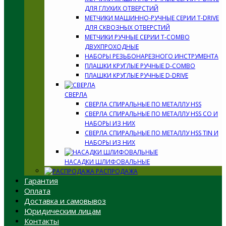
ДЛЯ ГЛУХИХ ОТВЕРСТИЙ
МЕТЧИКИ МАШИННО-РУЧНЫЕ СЕРИИ T-DRIVE
ДЛЯ СКВОЗНЫХ ОТВЕРСТИЙ
МЕТЧИКИ РУЧНЫЕ СЕРИИ T-COMBO
ДВУХПРОХОДНЫЕ
НАБОРЫ РЕЗЬБОНАРЕЗНОГО ИНСТРУМЕНТА
ПЛАШКИ КРУГЛЫЕ РУЧНЫЕ D-COMBO
ПЛАШКИ КРУГЛЫЕ РУЧНЫЕ D-DRIVE
СВЕРЛА
СВЕРЛА СПИРАЛЬНЫЕ ПО МЕТАЛЛУ HSS
СВЕРЛА СПИРАЛЬНЫЕ ПО МЕТАЛЛУ HSS CO И
НАБОРЫ ИЗ НИХ
СВЕРЛА СПИРАЛЬНЫЕ ПО МЕТАЛЛУ HSS TIN И
НАБОРЫ ИЗ НИХ
НАСАДКИ ШЛИФОВАЛЬНЫЕ
РАСПРОДАЖА
Гарантия
Оплата
Доставка и самовывоз
Юридическим лицам
Контакты