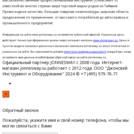
Высококачественный профессиональный инструмент JONNESWAY от
известной во многих странах мира торговой марки родом из Тайваня.
Превосходное качество, большая товарная номенклатура, широкая область
предложения по применению: от массового потребителя до автосервиса и
промышленного предприятия.
Информация на сайте www.jonnesway.su не является публичной офертой. Указанные цены
действуют только при оформлении заказа через интернет-магазин
www.jonnesway.su.
Цены в
пунктах выдачи заказов и розничных магазинах компании Jonnesway.su могут отличаться от
указанных на сайте.
Вы принимаете условия
политики конфиденциальности
каждый раз, когда
оставляете свои данные в любой форме обратной связи на сайте Jonnesway.su.
Официальный партнёр JONNESWAY с 2008 года. Интернет-
магазин jonnesway.su работает с 2012 года. ООО "Джонсвей
Инструмент и Оборудование" 2024 © +7 (495) 979-76-71
×
Обратный звонок
Пожалуйста, укажите имя и свой номер телефона, чтобы мы
могли связаться с Вами