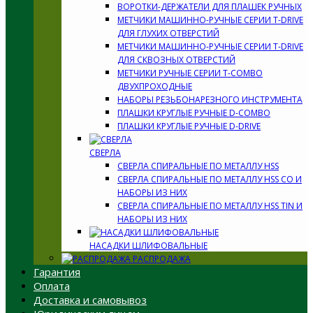
ВОРОТКИ-ДЕРЖАТЕЛИ ДЛЯ ПЛАШЕК РУЧНЫХ
МЕТЧИКИ МАШИННО-РУЧНЫЕ СЕРИИ T-DRIVE
ДЛЯ ГЛУХИХ ОТВЕРСТИЙ
МЕТЧИКИ МАШИННО-РУЧНЫЕ СЕРИИ T-DRIVE
ДЛЯ СКВОЗНЫХ ОТВЕРСТИЙ
МЕТЧИКИ РУЧНЫЕ СЕРИИ T-COMBO
ДВУХПРОХОДНЫЕ
НАБОРЫ РЕЗЬБОНАРЕЗНОГО ИНСТРУМЕНТА
ПЛАШКИ КРУГЛЫЕ РУЧНЫЕ D-COMBO
ПЛАШКИ КРУГЛЫЕ РУЧНЫЕ D-DRIVE
СВЕРЛА
СВЕРЛА СПИРАЛЬНЫЕ ПО МЕТАЛЛУ HSS
СВЕРЛА СПИРАЛЬНЫЕ ПО МЕТАЛЛУ HSS CO И
НАБОРЫ ИЗ НИХ
СВЕРЛА СПИРАЛЬНЫЕ ПО МЕТАЛЛУ HSS TIN И
НАБОРЫ ИЗ НИХ
НАСАДКИ ШЛИФОВАЛЬНЫЕ
РАСПРОДАЖА
Гарантия
Оплата
Доставка и самовывоз