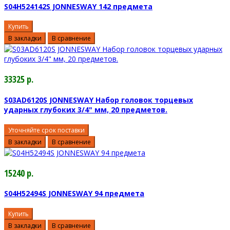
S04H524142S JONNESWAY 142 предмета
Купить
В закладки
В сравнение
33325 р.
S03AD6120S JONNESWAY Набор головок торцевых
ударных глубоких 3/4" мм, 20 предметов.
Уточняйте срок поставки
В закладки
В сравнение
15240 р.
S04H52494S JONNESWAY 94 предмета
Купить
В закладки
В сравнение