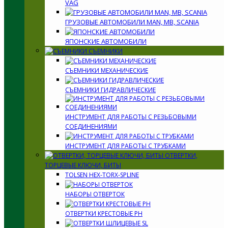
VAG
ГРУЗОВЫЕ АВТОМОБИЛИ MAN, MB, SCANIA
ЯПОНСКИЕ АВТОМОБИЛИ
СЪЕМНИКИ
СЪЕМНИКИ МЕХАНИЧЕСКИЕ
СЪЕМНИКИ ГИДРАВЛИЧЕСКИЕ
ИНСТРУМЕНТ ДЛЯ РАБОТЫ С РЕЗЬБОВЫМИ
СОЕДИНЕНИЯМИ
ИНСТРУМЕНТ ДЛЯ РАБОТЫ С ТРУБКАМИ
ОТВЕРТКИ,
ТОРЦЕВЫЕ КЛЮЧИ, БИТЫ
TOLSEN HEX-TORX-SPLINE
НАБОРЫ ОТВЕРТОК
ОТВЕРТКИ КРЕСТОВЫЕ PH