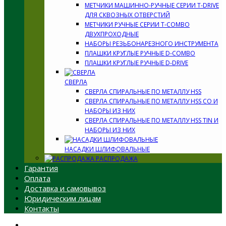
МЕТЧИКИ МАШИННО-РУЧНЫЕ СЕРИИ T-DRIVE
ДЛЯ СКВОЗНЫХ ОТВЕРСТИЙ
МЕТЧИКИ РУЧНЫЕ СЕРИИ T-COMBO
ДВУХПРОХОДНЫЕ
НАБОРЫ РЕЗЬБОНАРЕЗНОГО ИНСТРУМЕНТА
ПЛАШКИ КРУГЛЫЕ РУЧНЫЕ D-COMBO
ПЛАШКИ КРУГЛЫЕ РУЧНЫЕ D-DRIVE
СВЕРЛА
СВЕРЛА СПИРАЛЬНЫЕ ПО МЕТАЛЛУ HSS
СВЕРЛА СПИРАЛЬНЫЕ ПО МЕТАЛЛУ HSS CO И
НАБОРЫ ИЗ НИХ
СВЕРЛА СПИРАЛЬНЫЕ ПО МЕТАЛЛУ HSS TIN И
НАБОРЫ ИЗ НИХ
НАСАДКИ ШЛИФОВАЛЬНЫЕ
РАСПРОДАЖА
Гарантия
Оплата
Доставка и самовывоз
Юридическим лицам
Контакты