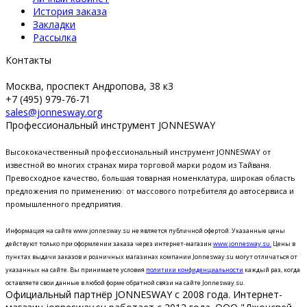
История заказа
Закладки
Рассылка
Контакты
Москва, проспект Андропова, 38 к3
+7 (495) 979-76-71
sales@jonnesway.org
Профессиональный инструмент JONNESWAY
Высококачественный профессиональный инструмент JONNESWAY от
известной во многих странах мира торговой марки родом из Тайваня.
Превосходное качество, большая товарная номенклатура, широкая область
предложения по применению: от массового потребителя до автосервиса и
промышленного предприятия.
Информация на сайте www.jonnesway.su не является публичной офертой. Указанные цены
действуют только при оформлении заказа через интернет-магазин
www.jonnesway.su.
Цены в
пунктах выдачи заказов и розничных магазинах компании Jonnesway.su могут отличаться от
указанных на сайте.
Вы принимаете условия
политики конфиденциальности
каждый раз, когда
оставляете свои данные в любой форме обратной связи на сайте Jonnesway.su.
Официальный партнёр JONNESWAY с 2008 года. Интернет-