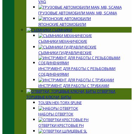
VAG
ГРУЗОВЫЕ АВТОМОБИЛИ MAN, MB, SCANIA
ЯПОНСКИЕ АВТОМОБИЛИ
СЪЕМНИКИ
СЪЕМНИКИ МЕХАНИЧЕСКИЕ
СЪЕМНИКИ ГИДРАВЛИЧЕСКИЕ
ИНСТРУМЕНТ ДЛЯ РАБОТЫ С РЕЗЬБОВЫМИ
СОЕДИНЕНИЯМИ
ИНСТРУМЕНТ ДЛЯ РАБОТЫ С ТРУБКАМИ
ОТВЕРТКИ,
ТОРЦЕВЫЕ КЛЮЧИ, БИТЫ
TOLSEN HEX-TORX-SPLINE
НАБОРЫ ОТВЕРТОК
ОТВЕРТКИ КРЕСТОВЫЕ PH