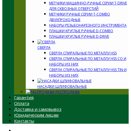
МЕТЧИКИ МАШИННО-РУЧНЫЕ СЕРИИ T-DRIVE
ДЛЯ СКВОЗНЫХ ОТВЕРСТИЙ
МЕТЧИКИ РУЧНЫЕ СЕРИИ T-COMBO
ДВУХПРОХОДНЫЕ
НАБОРЫ РЕЗЬБОНАРЕЗНОГО ИНСТРУМЕНТА
ПЛАШКИ КРУГЛЫЕ РУЧНЫЕ D-COMBO
ПЛАШКИ КРУГЛЫЕ РУЧНЫЕ D-DRIVE
СВЕРЛА
СВЕРЛА СПИРАЛЬНЫЕ ПО МЕТАЛЛУ HSS
СВЕРЛА СПИРАЛЬНЫЕ ПО МЕТАЛЛУ HSS CO И
НАБОРЫ ИЗ НИХ
СВЕРЛА СПИРАЛЬНЫЕ ПО МЕТАЛЛУ HSS TIN И
НАБОРЫ ИЗ НИХ
НАСАДКИ ШЛИФОВАЛЬНЫЕ
РАСПРОДАЖА
Гарантия
Оплата
Доставка и самовывоз
Юридическим лицам
Контакты