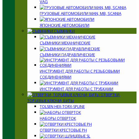
VAG
ГРУЗОВЫЕ АВТОМОБИЛИ MAN, MB, SCANIA
ЯПОНСКИЕ АВТОМОБИЛИ
СЪЕМНИКИ
СЪЕМНИКИ МЕХАНИЧЕСКИЕ
СЪЕМНИКИ ГИДРАВЛИЧЕСКИЕ
ИНСТРУМЕНТ ДЛЯ РАБОТЫ С РЕЗЬБОВЫМИ
СОЕДИНЕНИЯМИ
ИНСТРУМЕНТ ДЛЯ РАБОТЫ С ТРУБКАМИ
ОТВЕРТКИ,
ТОРЦЕВЫЕ КЛЮЧИ, БИТЫ
TOLSEN HEX-TORX-SPLINE
НАБОРЫ ОТВЕРТОК
ОТВЕРТКИ КРЕСТОВЫЕ PH