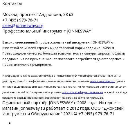
Контакты
Москва, проспект Андропова, 38 к3
+7 (495) 979-76-71
sales@jonnesway.org
Профессиональный инструмент JONNESWAY
Высококачественный профессиональный инструмент JONNESWAY от
известной во многих странах мира торговой марки родом из Тайваня.
Превосходное качество, большая товарная номенклатура, широкая область
предложения по применению: от массового потребителя до автосервиса и
промышленного предприятия.
Информация на сайте www.jonnesway.su не является публичной офертой. Указанные цены
действуют только при оформлении заказа через интернет-магазин
www.jonnesway.su.
Цены в
пунктах выдачи заказов и розничных магазинах компании Jonnesway.su могут отличаться от
указанных на сайте.
Вы принимаете условия
политики конфиденциальности
каждый раз, когда
оставляете свои данные в любой форме обратной связи на сайте Jonnesway.su.
Официальный партнёр JONNESWAY с 2008 года. Интернет-
магазин jonnesway.su работает с 2012 года. ООО "Джонсвей
Инструмент и Оборудование" 2024 © +7 (495) 979-76-71