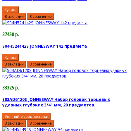
Купить
В закладки
В сравнение
37450 р.
S04H524142S JONNESWAY 142 предмета
Купить
В закладки
В сравнение
33325 р.
S03AD6120S JONNESWAY Набор головок торцевых
ударных глубоких 3/4" мм, 20 предметов.
Уточняйте срок поставки
В закладки
В сравнение