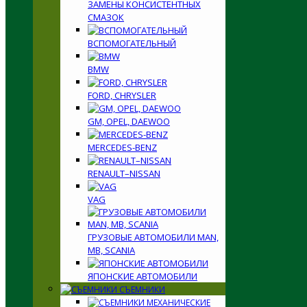
ЗАМЕНЫ КОНСИСТЕНТНЫХ
СМАЗОК
ВСПОМОГАТЕЛЬНЫЙ
BMW
FORD, CHRYSLER
GM, OPEL, DAEWOO
MERCEDES-BENZ
RENAULT–NISSAN
VAG
ГРУЗОВЫЕ АВТОМОБИЛИ MAN,
MB, SCANIA
ЯПОНСКИЕ АВТОМОБИЛИ
СЪЕМНИКИ