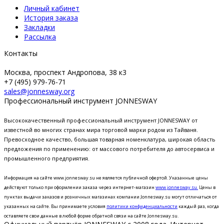
Личный кабинет
История заказа
Закладки
Рассылка
Контакты
Москва, проспект Андропова, 38 к3
+7 (495) 979-76-71
sales@jonnesway.org
Профессиональный инструмент JONNESWAY
Высококачественный профессиональный инструмент JONNESWAY от
известной во многих странах мира торговой марки родом из Тайваня.
Превосходное качество, большая товарная номенклатура, широкая область
предложения по применению: от массового потребителя до автосервиса и
промышленного предприятия.
Информация на сайте www.jonnesway.su не является публичной офертой. Указанные цены
действуют только при оформлении заказа через интернет-магазин
www.jonnesway.su.
Цены в
пунктах выдачи заказов и розничных магазинах компании Jonnesway.su могут отличаться от
указанных на сайте.
Вы принимаете условия
политики конфиденциальности
каждый раз, когда
оставляете свои данные в любой форме обратной связи на сайте Jonnesway.su.