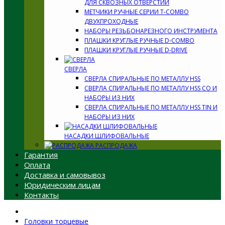
ДЛЯ СКВОЗНЫХ ОТВЕРСТИЙ
МЕТЧИКИ РУЧНЫЕ СЕРИИ T-COMBO
ДВУХПРОХОДНЫЕ
НАБОРЫ РЕЗЬБОНАРЕЗНОГО ИНСТРУМЕНТА
ПЛАШКИ КРУГЛЫЕ РУЧНЫЕ D-COMBO
ПЛАШКИ КРУГЛЫЕ РУЧНЫЕ D-DRIVE
СВЕРЛА
СВЕРЛА СПИРАЛЬНЫЕ ПО МЕТАЛЛУ HSS
СВЕРЛА СПИРАЛЬНЫЕ ПО МЕТАЛЛУ HSS CO И
НАБОРЫ ИЗ НИХ
СВЕРЛА СПИРАЛЬНЫЕ ПО МЕТАЛЛУ HSS TIN И
НАБОРЫ ИЗ НИХ
НАСАДКИ ШЛИФОВАЛЬНЫЕ
РАСПРОДАЖА
Гарантия
Оплата
Доставка и самовывоз
Юридическим лицам
Контакты
Головки торцевые