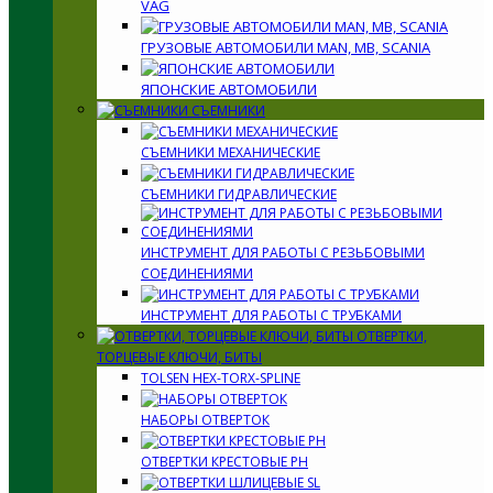
VAG
ГРУЗОВЫЕ АВТОМОБИЛИ MAN, MB, SCANIA
ЯПОНСКИЕ АВТОМОБИЛИ
СЪЕМНИКИ
СЪЕМНИКИ МЕХАНИЧЕСКИЕ
СЪЕМНИКИ ГИДРАВЛИЧЕСКИЕ
ИНСТРУМЕНТ ДЛЯ РАБОТЫ С РЕЗЬБОВЫМИ
СОЕДИНЕНИЯМИ
ИНСТРУМЕНТ ДЛЯ РАБОТЫ С ТРУБКАМИ
ОТВЕРТКИ,
ТОРЦЕВЫЕ КЛЮЧИ, БИТЫ
TOLSEN HEX-TORX-SPLINE
НАБОРЫ ОТВЕРТОК
ОТВЕРТКИ КРЕСТОВЫЕ PH