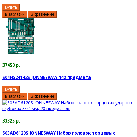
Купить
В закладки
В сравнение
37450 р.
S04H524142S JONNESWAY 142 предмета
Купить
В закладки
В сравнение
33325 р.
S03AD6120S JONNESWAY Набор головок торцевых