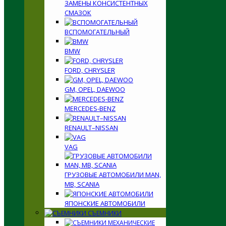
ЗАМЕНЫ КОНСИСТЕНТНЫХ
СМАЗОК
ВСПОМОГАТЕЛЬНЫЙ
BMW
FORD, CHRYSLER
GM, OPEL, DAEWOO
MERCEDES-BENZ
RENAULT–NISSAN
VAG
ГРУЗОВЫЕ АВТОМОБИЛИ MAN,
MB, SCANIA
ЯПОНСКИЕ АВТОМОБИЛИ
СЪЕМНИКИ