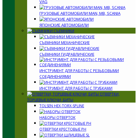
VAG
ГРУЗОВЫЕ АВТОМОБИЛИ MAN, MB, SCANIA
ЯПОНСКИЕ АВТОМОБИЛИ
СЪЕМНИКИ
СЪЕМНИКИ МЕХАНИЧЕСКИЕ
СЪЕМНИКИ ГИДРАВЛИЧЕСКИЕ
ИНСТРУМЕНТ ДЛЯ РАБОТЫ С РЕЗЬБОВЫМИ
СОЕДИНЕНИЯМИ
ИНСТРУМЕНТ ДЛЯ РАБОТЫ С ТРУБКАМИ
ОТВЕРТКИ,
ТОРЦЕВЫЕ КЛЮЧИ, БИТЫ
TOLSEN HEX-TORX-SPLINE
НАБОРЫ ОТВЕРТОК
ОТВЕРТКИ КРЕСТОВЫЕ PH