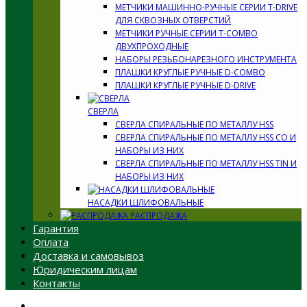
МЕТЧИКИ МАШИННО-РУЧНЫЕ СЕРИИ T-DRIVE
ДЛЯ СКВОЗНЫХ ОТВЕРСТИЙ
МЕТЧИКИ РУЧНЫЕ СЕРИИ T-COMBO
ДВУХПРОХОДНЫЕ
НАБОРЫ РЕЗЬБОНАРЕЗНОГО ИНСТРУМЕНТА
ПЛАШКИ КРУГЛЫЕ РУЧНЫЕ D-COMBO
ПЛАШКИ КРУГЛЫЕ РУЧНЫЕ D-DRIVE
СВЕРЛА
СВЕРЛА СПИРАЛЬНЫЕ ПО МЕТАЛЛУ HSS
СВЕРЛА СПИРАЛЬНЫЕ ПО МЕТАЛЛУ HSS CO И
НАБОРЫ ИЗ НИХ
СВЕРЛА СПИРАЛЬНЫЕ ПО МЕТАЛЛУ HSS TIN И
НАБОРЫ ИЗ НИХ
НАСАДКИ ШЛИФОВАЛЬНЫЕ
РАСПРОДАЖА
Гарантия
Оплата
Доставка и самовывоз
Юридическим лицам
Контакты