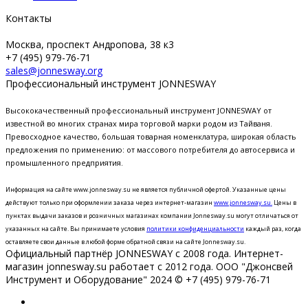
Контакты
Москва, проспект Андропова, 38 к3
+7 (495) 979-76-71
sales@jonnesway.org
Профессиональный инструмент JONNESWAY
Высококачественный профессиональный инструмент JONNESWAY от
известной во многих странах мира торговой марки родом из Тайваня.
Превосходное качество, большая товарная номенклатура, широкая область
предложения по применению: от массового потребителя до автосервиса и
промышленного предприятия.
Информация на сайте www.jonnesway.su не является публичной офертой. Указанные цены
действуют только при оформлении заказа через интернет-магазин
www.jonnesway.su.
Цены в
пунктах выдачи заказов и розничных магазинах компании Jonnesway.su могут отличаться от
указанных на сайте.
Вы принимаете условия
политики конфиденциальности
каждый раз, когда
оставляете свои данные в любой форме обратной связи на сайте Jonnesway.su.
Официальный партнёр JONNESWAY с 2008 года. Интернет-
магазин jonnesway.su работает с 2012 года. ООО "Джонсвей
Инструмент и Оборудование" 2024 © +7 (495) 979-76-71