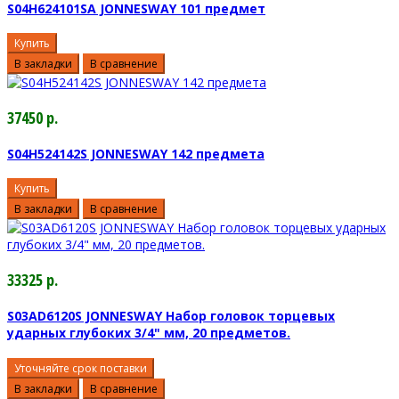
S04H624101SA JONNESWAY 101 предмет
Купить
В закладки
В сравнение
37450 р.
S04H524142S JONNESWAY 142 предмета
Купить
В закладки
В сравнение
33325 р.
S03AD6120S JONNESWAY Набор головок торцевых
ударных глубоких 3/4" мм, 20 предметов.
Уточняйте срок поставки
В закладки
В сравнение