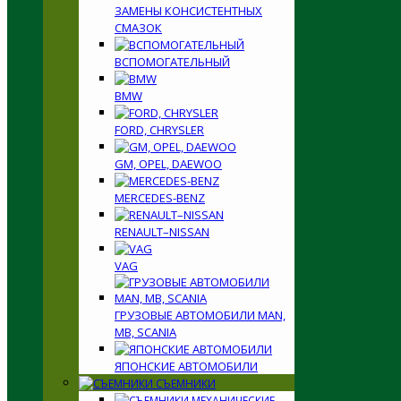
ЗАМЕНЫ КОНСИСТЕНТНЫХ
СМАЗОК
ВСПОМОГАТЕЛЬНЫЙ
BMW
FORD, CHRYSLER
GM, OPEL, DAEWOO
MERCEDES-BENZ
RENAULT–NISSAN
VAG
ГРУЗОВЫЕ АВТОМОБИЛИ MAN,
MB, SCANIA
ЯПОНСКИЕ АВТОМОБИЛИ
СЪЕМНИКИ